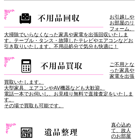
お引越しや
お部屋のリ
フォーム、
大掃除でいらなくなった家具や家電を出張回収いたしま
す。テーブル・タンス・故障したテレビやエアコンなどお
引き取りいたします。不用品処分で気分も快適に！
ご不用とな
った家具や
家電を出張
買取いたします。
大型家具、エアコンやAV機器なども大歓迎。
電話一本でお伺いし、お見積り無料で直接査定をいたしま
す。
その場で買取も可能です。
真心込め
て、故人
のお部屋