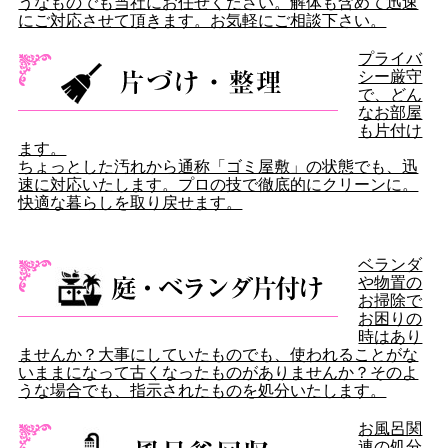
うなものでも当社にお任せください。解体も含めて迅速
にご対応させて頂きます。お気軽にご相談下さい。
プライバ
シー厳守
で、どん
なお部屋
も片付け
ます。
ちょっとした汚れから通称「ゴミ屋敷」の状態でも、迅
速に対応いたします。プロの技で徹底的にクリーンに。
快適な暮らしを取り戻せます。
ベランダ
や物置の
お掃除で
お困りの
時はあり
ませんか？大事にしていたものでも、使われることがな
いままになって古くなったものがありませんか？そのよ
うな場合でも、指示されたものを処分いたします。
お風呂関
連の処分