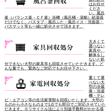
はお任せ
くださ
い。風呂
釜（バランス釜・ＣＦ釜）浴槽（風呂桶・湯船）給湯器
だけでなく、バスタブ・風呂ふた・風呂イス・洗面器・
バスマット等も一緒に処分させて頂きます。
大きくて
運べない
家具や、
解体をし
ないと処
分できない大型の家具等も回収させていただきます。ど
んな量でも、緊急なご対応でもお任せ下さい。
重くて運
べない大
型の冷蔵
庫・洗濯
機・テレ
ビ・エアコン等の生活家電類を回収いたします。大型の
ものから小さなものまで1点でも即日でご対応させていた
だきます。※リサイクル法により別途手数料がかかる場