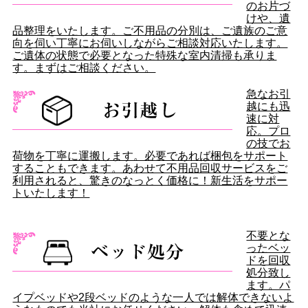
のお片づ
けや、遺
品整理をいたします。ご不用品の分別は、ご遺族のご意
向を伺い丁寧にお伺いしながらご相談対応いたします。
ご遺体の状態で必要となった特殊な室内清掃も承りま
す。まずはご相談ください。
急なお引
越にも迅
速に対
応。プロ
の技でお
荷物を丁寧に運搬します。必要であれば梱包をサポート
することもできます。あわせて不用品回収サービスをご
利用されると、驚きのなっとく価格に！新生活をサポー
トいたします！
不要とな
ったベッ
ドを回収
処分致し
ます。パ
イプベッドや2段ベッドのような一人では解体できないよ