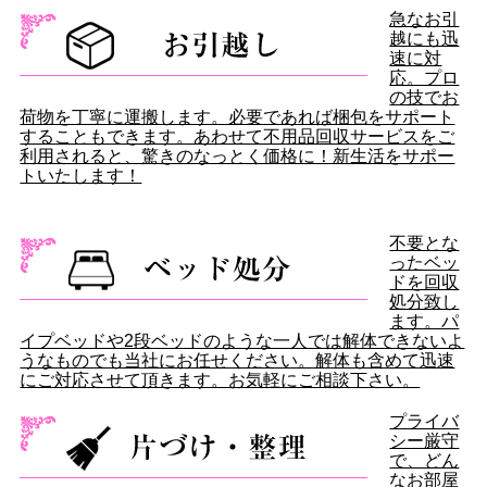
急なお引
越にも迅
速に対
応。プロ
の技でお
荷物を丁寧に運搬します。必要であれば梱包をサポート
することもできます。あわせて不用品回収サービスをご
利用されると、驚きのなっとく価格に！新生活をサポー
トいたします！
不要とな
ったベッ
ドを回収
処分致し
ます。パ
イプベッドや2段ベッドのような一人では解体できないよ
うなものでも当社にお任せください。解体も含めて迅速
にご対応させて頂きます。お気軽にご相談下さい。
プライバ
シー厳守
で、どん
なお部屋