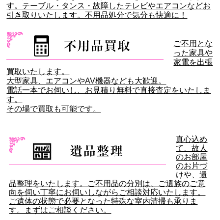
す。テーブル・タンス・故障したテレビやエアコンなどお
引き取りいたします。不用品処分で気分も快適に！
ご不用とな
った家具や
家電を出張
買取いたします。
大型家具、エアコンやAV機器なども大歓迎。
電話一本でお伺いし、お見積り無料で直接査定をいたしま
す。
その場で買取も可能です。
真心込め
て、故人
のお部屋
のお片づ
けや、遺
品整理をいたします。ご不用品の分別は、ご遺族のご意
向を伺い丁寧にお伺いしながらご相談対応いたします。
ご遺体の状態で必要となった特殊な室内清掃も承りま
す。まずはご相談ください。