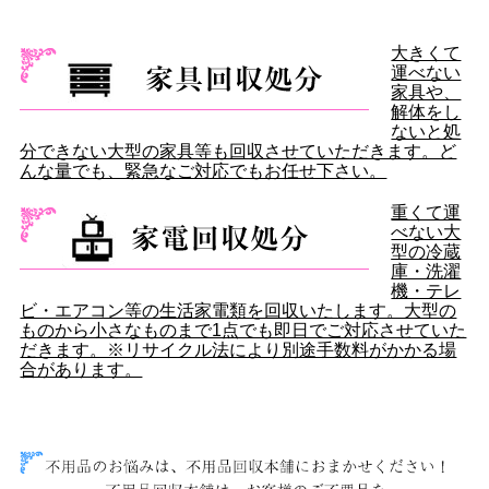
大きくて
運べない
家具や、
解体をし
ないと処
分できない大型の家具等も回収させていただきます。ど
んな量でも、緊急なご対応でもお任せ下さい。
重くて運
べない大
型の冷蔵
庫・洗濯
機・テレ
ビ・エアコン等の生活家電類を回収いたします。大型の
ものから小さなものまで1点でも即日でご対応させていた
だきます。※リサイクル法により別途手数料がかかる場
合があります。