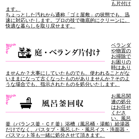
も片付け
ます。
ちょっとした汚れから通称「ゴミ屋敷」の状態でも、迅
速に対応いたします。プロの技で徹底的にクリーンに。
快適な暮らしを取り戻せます。
ベランダ
や物置の
お掃除で
お困りの
時はあり
ませんか？大事にしていたものでも、使われることがな
いままになって古くなったものがありませんか？そのよ
うな場合でも、指示されたものを処分いたします。
お風呂関
連の処分
はお任せ
くださ
い。風呂
釜（バランス釜・ＣＦ釜）浴槽（風呂桶・湯船）給湯器
だけでなく、バスタブ・風呂ふた・風呂イス・洗面器・
バスマット等も一緒に処分させて頂きます。