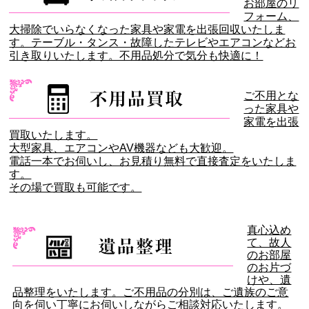
お部屋のリ
フォーム、
大掃除でいらなくなった家具や家電を出張回収いたしま
す。テーブル・タンス・故障したテレビやエアコンなどお
引き取りいたします。不用品処分で気分も快適に！
ご不用とな
った家具や
家電を出張
買取いたします。
大型家具、エアコンやAV機器なども大歓迎。
電話一本でお伺いし、お見積り無料で直接査定をいたしま
す。
その場で買取も可能です。
真心込め
て、故人
のお部屋
のお片づ
けや、遺
品整理をいたします。ご不用品の分別は、ご遺族のご意
向を伺い丁寧にお伺いしながらご相談対応いたします。