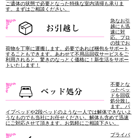
ご遺体の状態で必要となった特殊な室内清掃も承りま
す。まずはご相談ください。
急なお引
越にも迅
速に対
応。プロ
の技でお
荷物を丁寧に運搬します。必要であれば梱包をサポート
することもできます。あわせて不用品回収サービスをご
利用されると、驚きのなっとく価格に！新生活をサポー
トいたします！
不要とな
ったベッ
ドを回収
処分致し
ます。パ
イプベッドや2段ベッドのような一人では解体できないよ
うなものでも当社にお任せください。解体も含めて迅速
にご対応させて頂きます。お気軽にご相談下さい。
プライバ