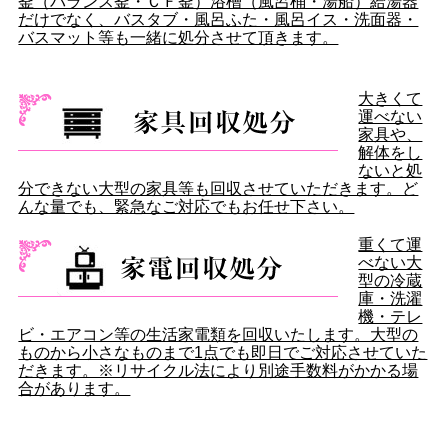
釜（バランス釜・ＣＦ釜）浴槽（風呂桶・湯船）給湯器
だけでなく、バスタブ・風呂ふた・風呂イス・洗面器・
バスマット等も一緒に処分させて頂きます。
大きくて
運べない
家具や、
解体をし
ないと処
分できない大型の家具等も回収させていただきます。ど
んな量でも、緊急なご対応でもお任せ下さい。
重くて運
べない大
型の冷蔵
庫・洗濯
機・テレ
ビ・エアコン等の生活家電類を回収いたします。大型の
ものから小さなものまで1点でも即日でご対応させていた
だきます。※リサイクル法により別途手数料がかかる場
合があります。