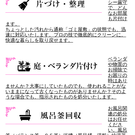
シー厳守
で、どん
なお部屋
も片付け
ます。
ちょっとした汚れから通称「ゴミ屋敷」の状態でも、迅
速に対応いたします。プロの技で徹底的にクリーンに。
快適な暮らしを取り戻せます。
ベランダ
や物置の
お掃除で
お困りの
時はあり
ませんか？大事にしていたものでも、使われることがな
いままになって古くなったものがありませんか？そのよ
うな場合でも、指示されたものを処分いたします。
お風呂関
連の処分
はお任せ
くださ
い。風呂