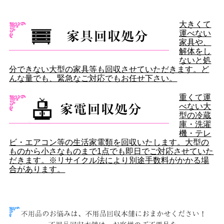
大きくて
運べない
家具や、
解体をし
ないと処
分できない大型の家具等も回収させていただきます。ど
んな量でも、緊急なご対応でもお任せ下さい。
重くて運
べない大
型の冷蔵
庫・洗濯
機・テレ
ビ・エアコン等の生活家電類を回収いたします。大型の
ものから小さなものまで1点でも即日でご対応させていた
だきます。※リサイクル法により別途手数料がかかる場
合があります。