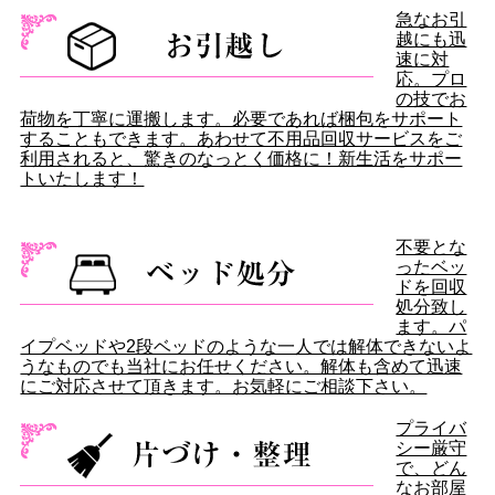
急なお引
越にも迅
速に対
応。プロ
の技でお
荷物を丁寧に運搬します。必要であれば梱包をサポート
することもできます。あわせて不用品回収サービスをご
利用されると、驚きのなっとく価格に！新生活をサポー
トいたします！
不要とな
ったベッ
ドを回収
処分致し
ます。パ
イプベッドや2段ベッドのような一人では解体できないよ
うなものでも当社にお任せください。解体も含めて迅速
にご対応させて頂きます。お気軽にご相談下さい。
プライバ
シー厳守
で、どん
なお部屋