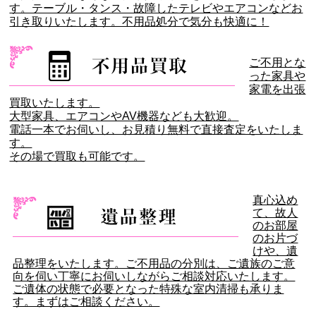
す。テーブル・タンス・故障したテレビやエアコンなどお
引き取りいたします。不用品処分で気分も快適に！
ご不用とな
った家具や
家電を出張
買取いたします。
大型家具、エアコンやAV機器なども大歓迎。
電話一本でお伺いし、お見積り無料で直接査定をいたしま
す。
その場で買取も可能です。
真心込め
て、故人
のお部屋
のお片づ
けや、遺
品整理をいたします。ご不用品の分別は、ご遺族のご意
向を伺い丁寧にお伺いしながらご相談対応いたします。
ご遺体の状態で必要となった特殊な室内清掃も承りま
す。まずはご相談ください。