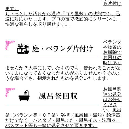
も片付け
ます。
ちょっとした汚れから通称「ゴミ屋敷」の状態でも、迅
速に対応いたします。プロの技で徹底的にクリーンに。
快適な暮らしを取り戻せます。
ベランダ
や物置の
お掃除で
お困りの
時はあり
ませんか？大事にしていたものでも、使われることがな
いままになって古くなったものがありませんか？そのよ
うな場合でも、指示されたものを処分いたします。
お風呂関
連の処分
はお任せ
くださ
い。風呂
釜（バランス釜・ＣＦ釜）浴槽（風呂桶・湯船）給湯器
だけでなく、バスタブ・風呂ふた・風呂イス・洗面器・
バスマット等も一緒に処分させて頂きます。