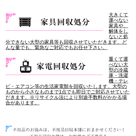
大きくて
運べない
家具や、
解体をし
ないと処
分できない大型の家具等も回収させていただきます。ど
んな量でも、緊急なご対応でもお任せ下さい。
重くて運
べない大
型の冷蔵
庫・洗濯
機・テレ
ビ・エアコン等の生活家電類を回収いたします。大型の
ものから小さなものまで1点でも即日でご対応させていた
だきます。※リサイクル法により別途手数料がかかる場
合があります。