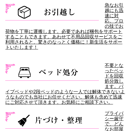
急なお引
越にも迅
速に対
応。プロ
の技でお
荷物を丁寧に運搬します。必要であれば梱包をサポート
することもできます。あわせて不用品回収サービスをご
利用されると、驚きのなっとく価格に！新生活をサポー
トいたします！
不要とな
ったベッ
ドを回収
処分致し
ます。パ
イプベッドや2段ベッドのような一人では解体できないよ
うなものでも当社にお任せください。解体も含めて迅速
にご対応させて頂きます。お気軽にご相談下さい。
プライバ
シー厳守
で、どん
なお部屋