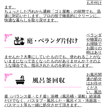
も片付け
ます。
ちょっとした汚れから通称「ゴミ屋敷」の状態でも、迅
速に対応いたします。プロの技で徹底的にクリーンに。
快適な暮らしを取り戻せます。
ベランダ
や物置の
お掃除で
お困りの
時はあり
ませんか？大事にしていたものでも、使われることがな
いままになって古くなったものがありませんか？そのよ
うな場合でも、指示されたものを処分いたします。
お風呂関
連の処分
はお任せ
くださ
い。風呂
釜（バランス釜・ＣＦ釜）浴槽（風呂桶・湯船）給湯器
だけでなく、バスタブ・風呂ふた・風呂イス・洗面器・
バスマット等も一緒に処分させて頂きます。