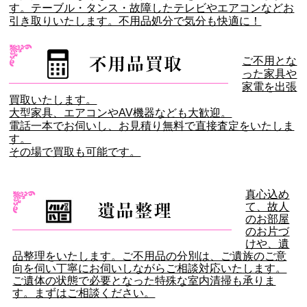
す。テーブル・タンス・故障したテレビやエアコンなどお
引き取りいたします。不用品処分で気分も快適に！
ご不用とな
った家具や
家電を出張
買取いたします。
大型家具、エアコンやAV機器なども大歓迎。
電話一本でお伺いし、お見積り無料で直接査定をいたしま
す。
その場で買取も可能です。
真心込め
て、故人
のお部屋
のお片づ
けや、遺
品整理をいたします。ご不用品の分別は、ご遺族のご意
向を伺い丁寧にお伺いしながらご相談対応いたします。
ご遺体の状態で必要となった特殊な室内清掃も承りま
す。まずはご相談ください。