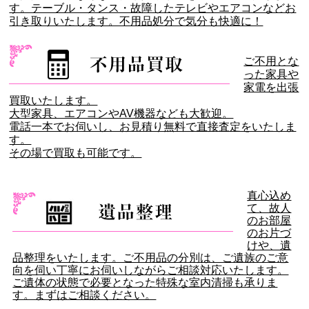
す。テーブル・タンス・故障したテレビやエアコンなどお
引き取りいたします。不用品処分で気分も快適に！
ご不用とな
った家具や
家電を出張
買取いたします。
大型家具、エアコンやAV機器なども大歓迎。
電話一本でお伺いし、お見積り無料で直接査定をいたしま
す。
その場で買取も可能です。
真心込め
て、故人
のお部屋
のお片づ
けや、遺
品整理をいたします。ご不用品の分別は、ご遺族のご意
向を伺い丁寧にお伺いしながらご相談対応いたします。
ご遺体の状態で必要となった特殊な室内清掃も承りま
す。まずはご相談ください。