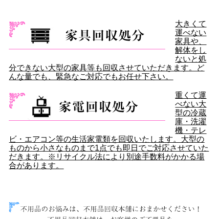
大きくて
運べない
家具や、
解体をし
ないと処
分できない大型の家具等も回収させていただきます。ど
んな量でも、緊急なご対応でもお任せ下さい。
重くて運
べない大
型の冷蔵
庫・洗濯
機・テレ
ビ・エアコン等の生活家電類を回収いたします。大型の
ものから小さなものまで1点でも即日でご対応させていた
だきます。※リサイクル法により別途手数料がかかる場
合があります。