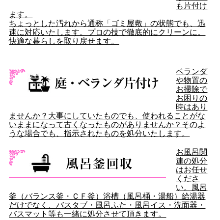
も片付け
ます。
ちょっとした汚れから通称「ゴミ屋敷」の状態でも、迅
速に対応いたします。プロの技で徹底的にクリーンに。
快適な暮らしを取り戻せます。
ベランダ
や物置の
お掃除で
お困りの
時はあり
ませんか？大事にしていたものでも、使われることがな
いままになって古くなったものがありませんか？そのよ
うな場合でも、指示されたものを処分いたします。
お風呂関
連の処分
はお任せ
くださ
い。風呂
釜（バランス釜・ＣＦ釜）浴槽（風呂桶・湯船）給湯器
だけでなく、バスタブ・風呂ふた・風呂イス・洗面器・
バスマット等も一緒に処分させて頂きます。