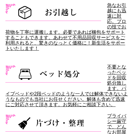
急なお引
越にも迅
速に対
応。プロ
の技でお
荷物を丁寧に運搬します。必要であれば梱包をサポート
することもできます。あわせて不用品回収サービスをご
利用されると、驚きのなっとく価格に！新生活をサポー
トいたします！
不要とな
ったベッ
ドを回収
処分致し
ます。パ
イプベッドや2段ベッドのような一人では解体できないよ
うなものでも当社にお任せください。解体も含めて迅速
にご対応させて頂きます。お気軽にご相談下さい。
プライバ
シー厳守
で、どん
なお部屋