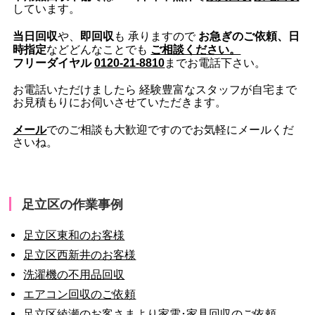
しています。
当日回収
即回収
お急ぎのご依頼、日
や、
も 承りますので
時指定
ご相談ください。
などどんなことでも
フリーダイヤル
0120-21-8810
までお電話下さい。
お電話いただけましたら 経験豊富なスタッフが自宅まで
お見積もりにお伺いさせていただきます。
メール
でのご相談も大歓迎ですのでお気軽にメールくだ
さいね。
足立区の作業事例
足立区東和のお客様
足立区西新井のお客様
洗濯機の不用品回収
エアコン回収のご依頼
足立区綾瀬のお客さまより家電･家具回収のご依頼