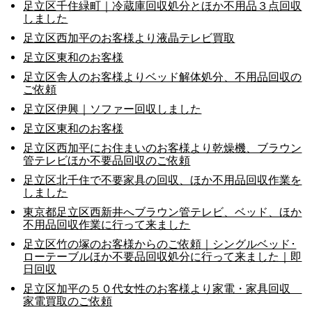
足立区千住緑町｜冷蔵庫回収処分とほか不用品３点回収
しました
足立区西加平のお客様より液晶テレビ買取
足立区東和のお客様
足立区舎人のお客様よりベッド解体処分、不用品回収の
ご依頼
足立区伊興｜ソファー回収しました
足立区東和のお客様
足立区西加平にお住まいのお客様より乾燥機、ブラウン
管テレビほか不要品回収のご依頼
足立区北千住で不要家具の回収、ほか不用品回収作業を
しました
東京都足立区西新井へブラウン管テレビ、ベッド、ほか
不用品回収作業に行って来ました
足立区竹の塚のお客様からのご依頼｜シングルベッド･
ローテーブルほか不要品回収処分に行って来ました｜即
日回収
足立区加平の５０代女性のお客様より家電・家具回収
家電買取のご依頼