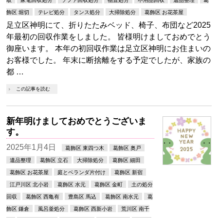
飾区 堀切
テレビ処分
タンス処分
大掃除処分
葛飾区 お花茶屋
足立区神明にて、折りたたみベッド、椅子、布団など2025
年最初の回収作業をしました。 皆様明けましておめでとう
御座います。 本年の初回収作業は足立区神明にお住まいの
お客様でした。 年末に断捨離をする予定でしたが、家族の
都 …
この記事を読む
新年明けましておめでとうございま
す。
2025年1月4日
葛飾区 東四つ木
葛飾区 奥戸
遺品整理
葛飾区 立石
大掃除処分
葛飾区 細田
葛飾区 お花茶屋
庭とベランダ片付け
葛飾区 新宿
江戸川区 北小岩
葛飾区 水元
葛飾区 金町
土の処分
回収
葛飾区 西亀有
豊島区 馬込
葛飾区 南水元
葛
飾区 鎌倉
風呂釜処分
葛飾区 西新小岩
荒川区 南千