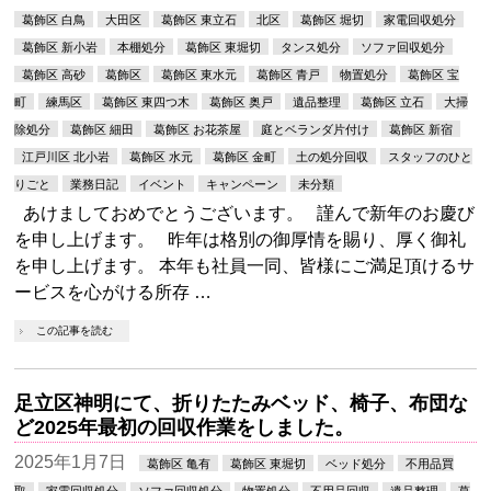
葛飾区 白鳥
大田区
葛飾区 東立石
北区
葛飾区 堀切
家電回収処分
葛飾区 新小岩
本棚処分
葛飾区 東堀切
タンス処分
ソファ回収処分
葛飾区 高砂
葛飾区
葛飾区 東水元
葛飾区 青戸
物置処分
葛飾区 宝
町
練馬区
葛飾区 東四つ木
葛飾区 奥戸
遺品整理
葛飾区 立石
大掃
除処分
葛飾区 細田
葛飾区 お花茶屋
庭とベランダ片付け
葛飾区 新宿
江戸川区 北小岩
葛飾区 水元
葛飾区 金町
土の処分回収
スタッフのひと
りごと
業務日記
イベント
キャンペーン
未分類
あけましておめでとうございます。 謹んで新年のお慶び
を申し上げます。 昨年は格別の御厚情を賜り、厚く御礼
を申し上げます。 本年も社員一同、皆様にご満足頂けるサ
ービスを心がける所存 …
この記事を読む
足立区神明にて、折りたたみベッド、椅子、布団な
ど2025年最初の回収作業をしました。
2025年1月7日
葛飾区 亀有
葛飾区 東堀切
ベッド処分
不用品買
取
家電回収処分
ソファ回収処分
物置処分
不用品回収
遺品整理
葛