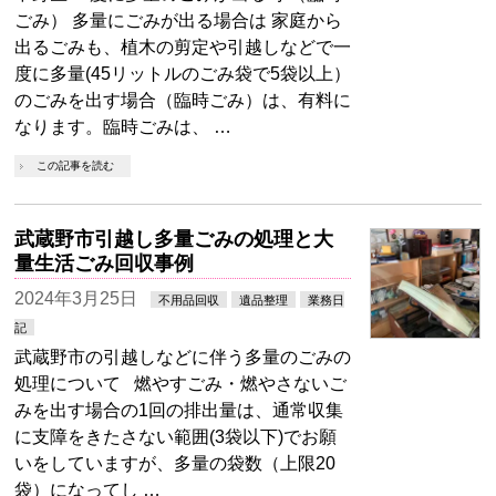
ごみ） 多量にごみが出る場合は 家庭から
出るごみも、植木の剪定や引越しなどで一
度に多量(45リットルのごみ袋で5袋以上）
のごみを出す場合（臨時ごみ）は、有料に
なります。臨時ごみは、 …
この記事を読む
武蔵野市引越し多量ごみの処理と大
量生活ごみ回収事例
2024年3月25日
不用品回収
遺品整理
業務日
記
武蔵野市の引越しなどに伴う多量のごみの
処理について 燃やすごみ・燃やさないご
みを出す場合の1回の排出量は、通常収集
に支障をきたさない範囲(3袋以下)でお願
いをしていますが、多量の袋数（上限20
袋）になってし …