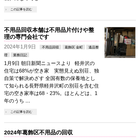
この記事を読む
不用品回収本舗は不用品片付けや整
理の専門会社です
2024年1月9日
不用品回収
葛飾区 金町
遺品整
理
業務日記
1月9日 朝日新聞ニュースより 軽井沢の
住宅は68%が空き家 実態見えぬ別荘、独
自策で解決めざす 全国有数の保養地とし
て知られる長野県軽井沢町の別荘を含む住
宅の空き家率は68・23%。ほとんどは、1
年のうち …
この記事を読む
2024年葛飾区不用品の回収