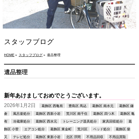
スタッフブログ
HOME
スタッフブログ
遺品整理
»
»
遺品整理
新年あけましておめでとうございます。
2026年1月2日
葛飾区 西亀有
豊島区 馬込
葛飾区 南水元
葛飾区 鎌
倉
風呂釜処分
葛飾区 西新小岩
荒川区 南千住
葛飾区 四つ木
葛飾区 亀
有
冷蔵庫処分
葛飾区 西水元
トレーニング器具処分
家具回収処分
葛
飾区 小菅
エアコン処分
葛飾区 東金町
荒川区
ベッド処分
葛飾区 柴
又
テレビ処分
葛飾区 東新小岩
北区 浮間
不用品回収
不用品買取