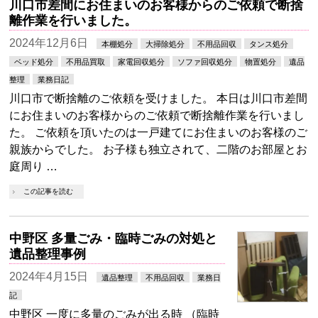
川口市差間にお住まいのお客様からのご依頼で断捨
離作業を行いました。
2024年12月6日
本棚処分
大掃除処分
不用品回収
タンス処分
ベッド処分
不用品買取
家電回収処分
ソファ回収処分
物置処分
遺品
整理
業務日記
川口市で断捨離のご依頼を受けました。 本日は川口市差間
にお住まいのお客様からのご依頼で断捨離作業を行いまし
た。 ご依頼を頂いたのは一戸建てにお住まいのお客様のご
親族からでした。 お子様も独立されて、二階のお部屋とお
庭周り …
この記事を読む
中野区 多量ごみ・臨時ごみの対処と
遺品整理事例
2024年4月15日
遺品整理
不用品回収
業務日
記
中野区 一度に多量のごみが出る時 （臨時