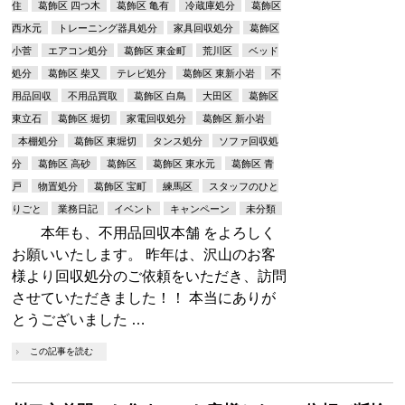
住
葛飾区 四つ木
葛飾区 亀有
冷蔵庫処分
葛飾区
西水元
トレーニング器具処分
家具回収処分
葛飾区
小菅
エアコン処分
葛飾区 東金町
荒川区
ベッド
処分
葛飾区 柴又
テレビ処分
葛飾区 東新小岩
不
用品回収
不用品買取
葛飾区 白鳥
大田区
葛飾区
東立石
葛飾区 堀切
家電回収処分
葛飾区 新小岩
本棚処分
葛飾区 東堀切
タンス処分
ソファ回収処
分
葛飾区 高砂
葛飾区
葛飾区 東水元
葛飾区 青
戸
物置処分
葛飾区 宝町
練馬区
スタッフのひと
りごと
業務日記
イベント
キャンペーン
未分類
本年も、不用品回収本舗 をよろしく
お願いいたします。 昨年は、沢山のお客
様より回収処分のご依頼をいただき、訪問
させていただきました！！ 本当にありが
とうございました …
この記事を読む