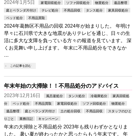
2024年1月5日
家電回収処分
ソファ回収処分
物置処分
遺品整理
庭とベランダ片付け
テレビ処分
不用品回収
タンス処分
家具回収処分
ベッド処分
不用品買取
2024年葛飾区不用品の回収 2024年が始まりした。 年明け
早々に石川県で大きな地震がありテレビを通じ、日々の生
活に多大な支障を負っている方々の報道を見ています。 深
くお見舞い申し上げます。 年末に不用品処分をできなか
…
この記事を読む
年末年始の大掃除！！不用品処分のアドバイス
2023年12月16日
風呂釜処分
タンス処分
冷蔵庫処分
家具回収処
分
ベッド処分
不用品買取
家電回収処分
ソファ回収処分
物置処分
遺品整理
庭とベランダ片付け
土の処分回収
不用品回収
スタッフのひと
りごと
業務日記
キャンペーン
年末の大掃除と不用品処分 2023年も残りわずかとなりま
した。 暑い夏が終わったかと思ったらもう年末です。 年