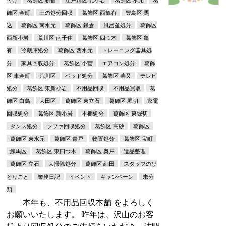
飾区 金町
土の処分回収
葛飾区 西亀有
豊島区 馬
込
葛飾区 南水元
葛飾区 鎌倉
風呂釜処分
葛飾区
西新小岩
荒川区 南千住
葛飾区 四つ木
葛飾区 亀
有
冷蔵庫処分
葛飾区 西水元
トレーニング器具処
分
家具回収処分
葛飾区 小菅
エアコン処分
葛飾
区 東金町
荒川区
ベッド処分
葛飾区 柴又
テレビ
処分
葛飾区 東新小岩
不用品回収
不用品買取
葛
飾区 白鳥
大田区
葛飾区 東立石
葛飾区 堀切
家電
回収処分
葛飾区 新小岩
本棚処分
葛飾区 東堀切
タンス処分
ソファ回収処分
葛飾区 高砂
葛飾区
葛飾区 東水元
葛飾区 青戸
物置処分
葛飾区 宝町
練馬区
葛飾区 東四つ木
葛飾区 奥戸
遺品整理
葛飾区 立石
大掃除処分
葛飾区 細田
スタッフのひ
とりごと
業務日記
イベント
キャンペーン
未分
類
本年も、不用品回収本舗 をよろしく
お願いいたします。 昨年は、沢山のお客