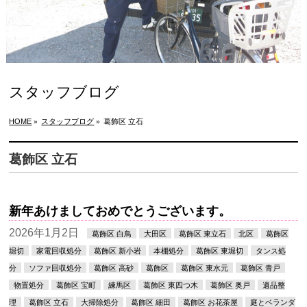
スタッフブログ
HOME
スタッフブログ
葛飾区 立石
»
»
葛飾区 立石
新年あけましておめでとうございます。
2026年1月2日
葛飾区 白鳥
大田区
葛飾区 東立石
北区
葛飾区
堀切
家電回収処分
葛飾区 新小岩
本棚処分
葛飾区 東堀切
タンス処
分
ソファ回収処分
葛飾区 高砂
葛飾区
葛飾区 東水元
葛飾区 青戸
物置処分
葛飾区 宝町
練馬区
葛飾区 東四つ木
葛飾区 奥戸
遺品整
理
葛飾区 立石
大掃除処分
葛飾区 細田
葛飾区 お花茶屋
庭とベランダ