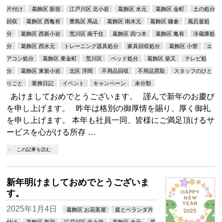
片付け
葛飾区 新宿
江戸川区 北小岩
葛飾区 水元
葛飾区 金町
土の処分
回収
葛飾区 西亀有
豊島区 馬込
葛飾区 南水元
葛飾区 鎌倉
風呂釜処
分
葛飾区 西新小岩
荒川区 南千住
葛飾区 四つ木
葛飾区 亀有
冷蔵庫処
分
葛飾区 西水元
トレーニング器具処分
家具回収処分
葛飾区 小菅
エ
アコン処分
葛飾区 東金町
荒川区
ベッド処分
葛飾区 柴又
テレビ処
分
葛飾区 東新小岩
北区 浮間
不用品回収
不用品買取
スタッフのひと
りごと
業務日記
イベント
キャンペーン
未分類
あけましておめでとうございます。 謹んで新年のお慶び
を申し上げます。 昨年は格別の御厚情を賜り、厚く御礼
を申し上げます。 本年も社員一同、皆様にご満足頂けるサ
ービスを心がける所存 …
この記事を読む
新年明けましておめでとうございま
す。
2025年1月4日
葛飾区 お花茶屋
庭とベランダ片
付け
葛飾区 新宿
江戸川区 北小岩
葛飾区 水元
葛