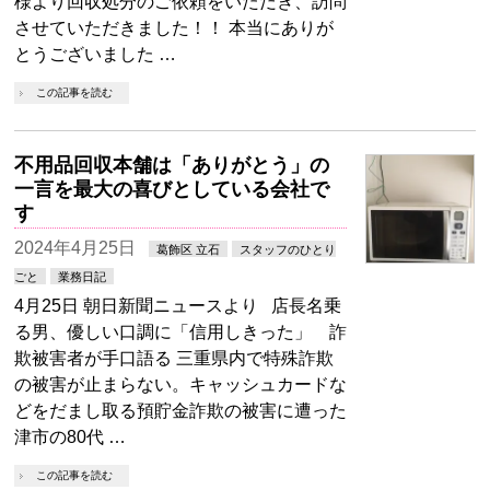
様より回収処分のご依頼をいただき、訪問
させていただきました！！ 本当にありが
とうございました …
この記事を読む
不用品回収本舗は「ありがとう」の
一言を最大の喜びとしている会社で
す
2024年4月25日
葛飾区 立石
スタッフのひとり
ごと
業務日記
4月25日 朝日新聞ニュースより 店長名乗
る男、優しい口調に「信用しきった」 詐
欺被害者が手口語る 三重県内で特殊詐欺
の被害が止まらない。キャッシュカードな
どをだまし取る預貯金詐欺の被害に遭った
津市の80代 …
この記事を読む