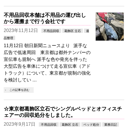
不用品回収本舗は不用品の運び出し
から運搬まで行う会社です
2023年11月12日
不用品回収
葛飾区 立石
遺
品整理
11月12日 朝日新聞ニュースより 派手な
広告で低速周回 東京都は都外ナンバーの
宣伝車も規制へ 派手な色や発光を伴った
大型広告を車体につけて走る宣伝車（アド
トラック）について、東京都が規制の強化
を検討してい …
この記事を読む
☆東京都葛飾区立石でシングルベッドとオフィスチ
ェアーの回収処分をしました。
2023年9月17日
不用品回収
葛飾区 立石
ベッド処分
業務日記